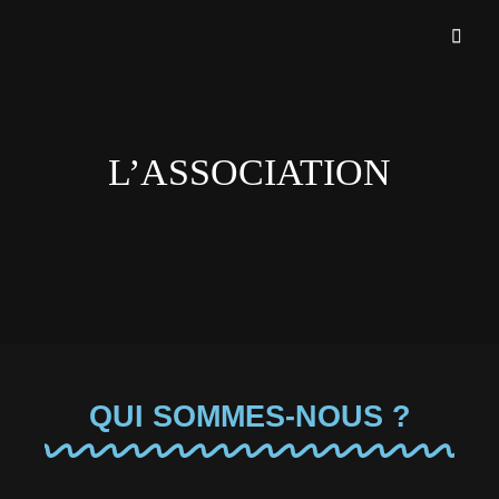
Restez À L'écoute
L'ÉCHO DES NAGAS
L’ASSOCIATION
QUI SOMMES-NOUS ?